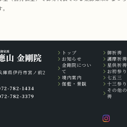
す。
トップ
御祈祷
お知らせ
護摩祈
金剛院につい
星供祈
て
お初参
兵庫県伊丹市宮ノ前2
境内案内
七五三
伽藍・景観
十三参
072-782-1434
その他
072-782-3379
祷