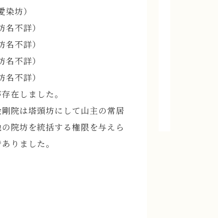
愛染坊）
巨勢派の
坊名不詳）
ました。
坊名不詳）
巨勢金岡
坊名不詳）
を下す時
坊名不詳）
を硯に用
が存在しました。
げ、醍醐
剛院は塔頭坊にして山主の常居
他の院坊を統括する権限を与えら
でありました。