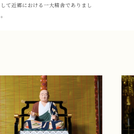
なして近郷における一大精舎でありまし
た。