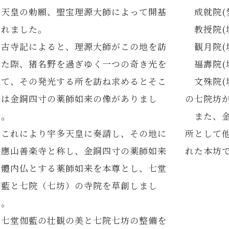
多天皇の勅願、聖宝理源大師によって開基
成就院(
されました。
教授院(
古寺記によると、理源大師がこの地を訪
観月院(
れた際、猪名野を過ぎゆく一つの奇き光を
福壽院(
見て、その発光する所を訪ね求めるとそこ
文殊院(
には金銅四寸の薬師如来の像がありまし
の七院坊
た。
また、金
これにより宇多天皇に奏請し、その地に
所として
有應山善楽寺と称し、金銅四寸の薬師如来
れた本坊
を體内仏とする薬師如来を本尊とし、七堂
伽藍と七院（七坊）の寺院を草創しまし
た。
七堂伽藍の壮観の美と七院七坊の整備を