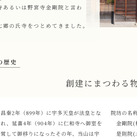
寺あるいは野宮寺金剛院と言わ
七郷の氏寺をつとめてきました。
の歴史
創建にまつわる
昌秦2年（899年）に宇多天皇が法皇とな
院坊の名
られ、延喜4年（904年）に仁和寺へ御室を
金剛院(
造営して御移りになったその年、当山は宇
是則院(