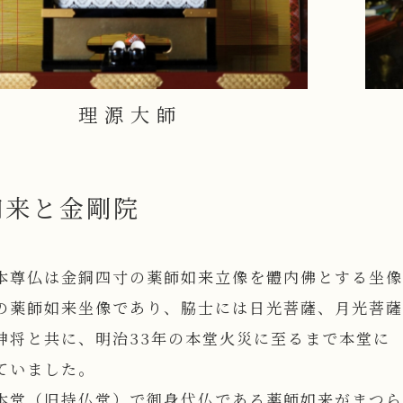
理源大師
如来と金剛院
本尊仏は金銅四寸の薬師如来立像を體内佛とする坐像
の薬師如来坐像であり、脇士には日光菩薩、月光菩薩
神将と共に、明治33年の本堂火災に至るまで本堂に
ていました。
本堂（旧持仏堂）で御身代仏である薬師如来がまつら