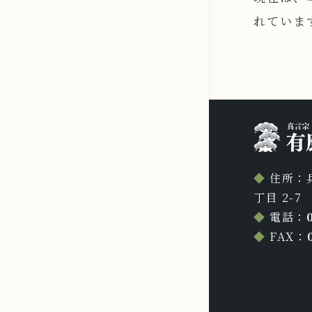
れていま
◆
住所：
丁目 2-7
◆
電話：
◆
FAX：