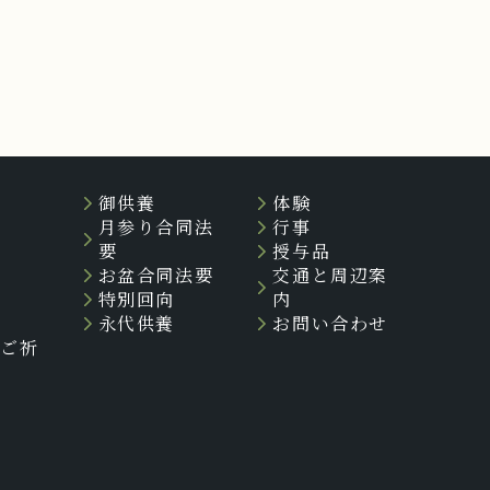
御供養
体験
祷
月参り合同法
行事
祷
要
授与品
り
お盆合同法要
交通と周辺案
特別回向
内
り
永代供養
お問い合わせ
のご祈