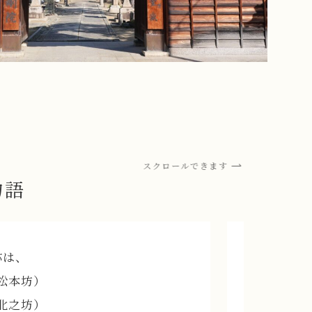
スクロールできます
物語
巨
称は、
当山の縁
松本坊）
理源大師
北之坊）
する志を