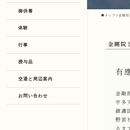
御供養
トップ
金剛院
体験
金剛院
行事
授与品
有
交通と周辺案内
金剛
お問い合わせ
宇多
鎮護
野宮
るま