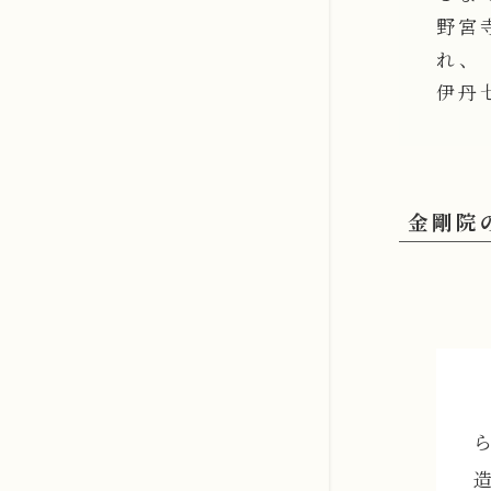
野宮
れ、
伊丹
金剛院