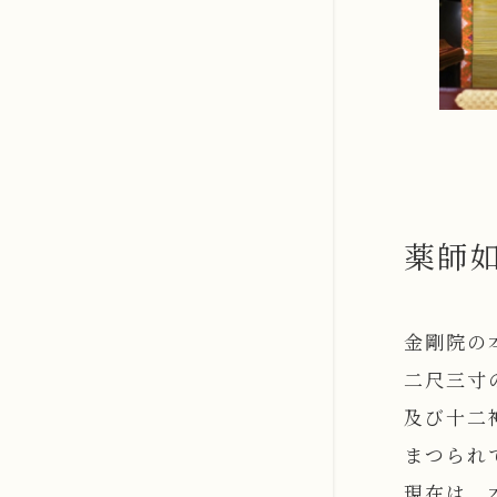
薬師
金剛院の
二尺三寸
及び十二
まつられ
現在は、