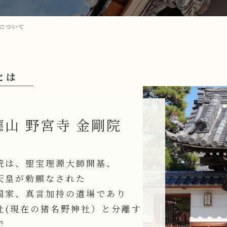
について
とは
應山 野宮寺 金剛院
院は、聖宝理源大師開基、
天皇が勅願なされた
国家、真言加持の道場であり
社(現在の猪名野神社）と分離す
で